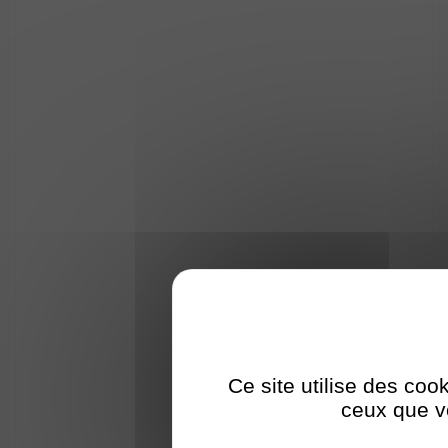
Ce site utilise des coo
ceux que v