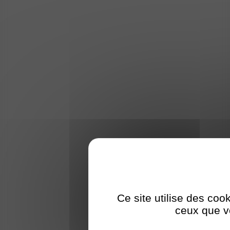
Ce site utilise des coo
ceux que v