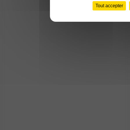
Tout accepter