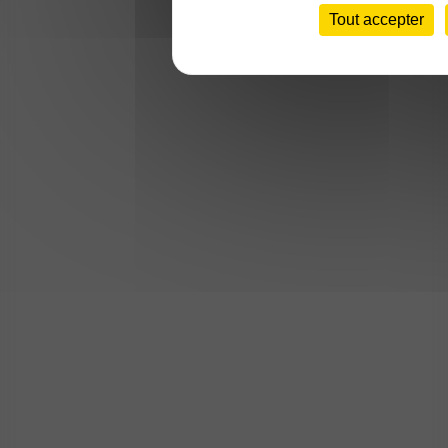
Tout accepter