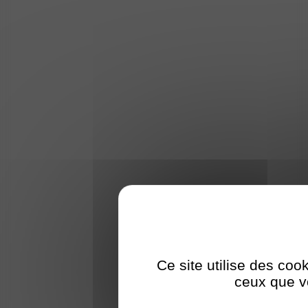
Ce site utilise des coo
ceux que v