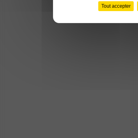
Tout accepter