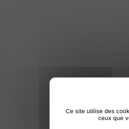
Ce site utilise des coo
ceux que v