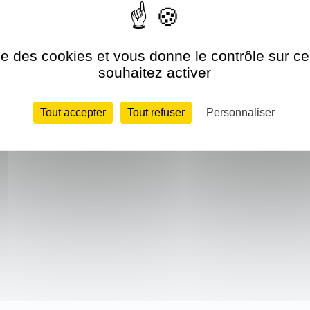
ise des cookies et vous donne le contrôle sur 
souhaitez activer
Tout accepter
Tout refuser
Personnaliser