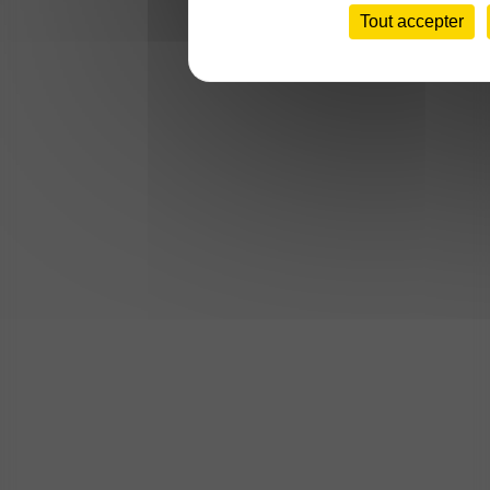
Tout accepter