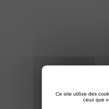
Ce site utilise des coo
ceux que v