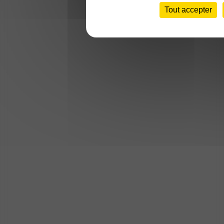
Tout accepter