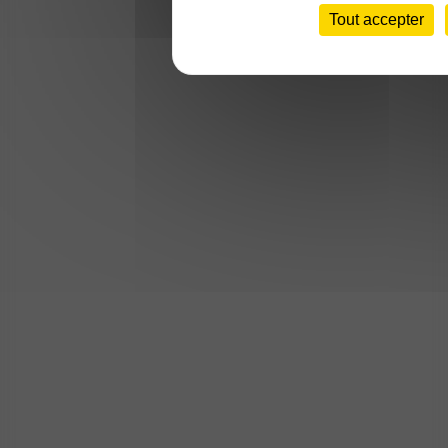
Tout accepter